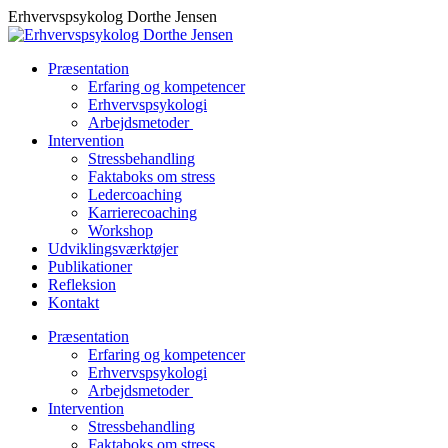
Skip
Erhvervspsykolog Dorthe Jensen
to
content
Præsentation
Erfaring og kompetencer
Erhvervspsykologi
Arbejdsmetoder
Intervention
Stressbehandling
Faktaboks om stress
Ledercoaching
Karrierecoaching
Workshop
Udviklingsværktøjer
Publikationer
Refleksion
Kontakt
Præsentation
Erfaring og kompetencer
Erhvervspsykologi
Arbejdsmetoder
Intervention
Stressbehandling
Faktaboks om stress