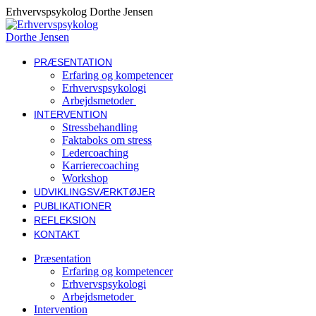
Skip
Erhvervspsykolog Dorthe Jensen
to
content
PRÆSENTATION
Erfaring og kompetencer
Erhvervspsykologi
Arbejdsmetoder
INTERVENTION
Stressbehandling
Faktaboks om stress
Ledercoaching
Karrierecoaching
Workshop
UDVIKLINGSVÆRKTØJER
PUBLIKATIONER
REFLEKSION
KONTAKT
Præsentation
Erfaring og kompetencer
Erhvervspsykologi
Arbejdsmetoder
Intervention