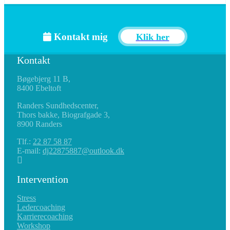
Kontakt mig
Klik her
Kontakt
Bøgebjerg 11 B,
8400 Ebeltoft
Randers Sundhedscenter,
Thors bakke, Biografgade 3,
8900 Randers
Tlf.:
22 87 58 87
E-mail:
dj22875887@outlook.dk
Intervention
Stress
Ledercoaching
Karrierecoaching
Workshop